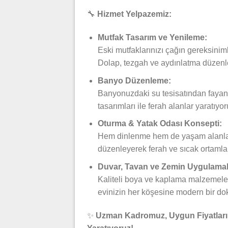
🔧
Hizmet Yelpazemiz:
Mutfak Tasarım ve Yenileme:
Eski mutfaklarınızı çağın gereksini
Dolap, tezgah ve aydınlatma düzenlem
Banyo Düzenleme:
Banyonuzdaki su tesisatından fayan
tasarımları ile ferah alanlar yaratıyor
Oturma & Yatak Odası Konsepti:
Hem dinlenme hem de yaşam alanları
düzenleyerek ferah ve sıcak ortamla
Duvar, Tavan ve Zemin Uygulamal
Kaliteli boya ve kaplama malzemeleriy
evinizin her köşesine modern bir do
✨
Uzman Kadromuz, Uygun Fiyatlarımı