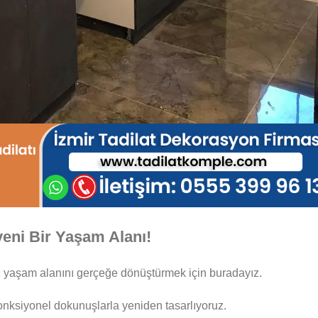
yeni Bir Yaşam Alanı!
iz yaşam alanını gerçeğe dönüştürmek için buradayız.
 fonksiyonel dokunuşlarla yeniden tasarlıyoruz.