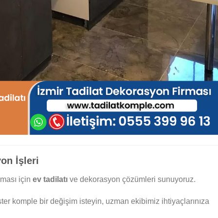
on İşleri
ması için
ev tadilatı
ve dekorasyon çözümleri sunuyoruz.
ter komple bir değişim isteyin, uzman ekibimiz ihtiyaçlarınıza