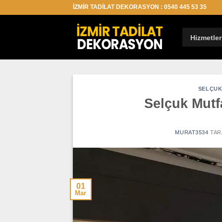
İçeriğe
İZMİR TADİLAT DEKORASYON : 0540 445 53 35
atla
Hizmetler
SELÇUK
Selçuk Mutf
MURAT3534
TAR
01
Mar