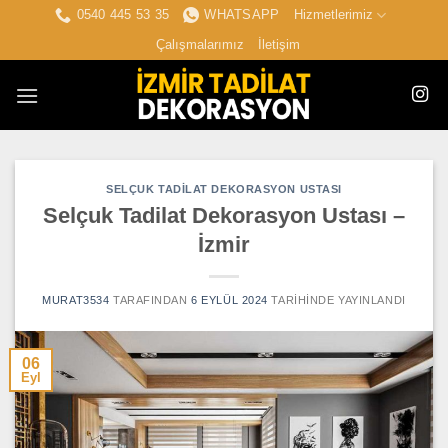
İçeriğe
0540 445 53 35
WHATSAPP
Hizmetlerimiz
atla
Çalışmalarımız
İletişim
SELÇUK TADILAT DEKORASYON USTASI
Selçuk Tadilat Dekorasyon Ustası –
İzmir
MURAT3534
TARAFINDAN
6 EYLÜL 2024
TARIHINDE YAYINLANDI
06
Eyl