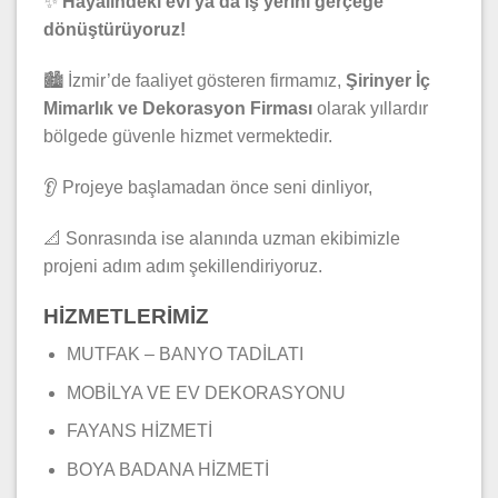
✨
Hayalindeki evi ya da iş yerini gerçeğe
dönüştürüyoruz!
🏙️ İzmir’de faaliyet gösteren firmamız,
Şirinyer İç
Mimarlık ve Dekorasyon Firması
olarak yıllardır
bölgede güvenle hizmet vermektedir.
👂 Projeye başlamadan önce seni dinliyor,
📐 Sonrasında ise alanında uzman ekibimizle
projeni adım adım şekillendiriyoruz.
HİZMETLERİMİZ
MUTFAK – BANYO TADİLATI
MOBİLYA VE EV DEKORASYONU
FAYANS HİZMETİ
BOYA BADANA HİZMETİ