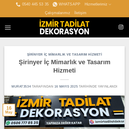
İçeriğe
0540 445 53 35
WHATSAPP
Hizmetlerimiz
atla
Çalışmalarımız
İletişim
ŞIRINYER İÇ MIMARLIK VE TASARIM HIZMETI
Şirinyer İç Mimarlık ve Tasarım
Hizmeti
MURAT3534
TARAFINDAN
16 MAYIS 2025
TARIHINDE YAYINLANDI
16
May