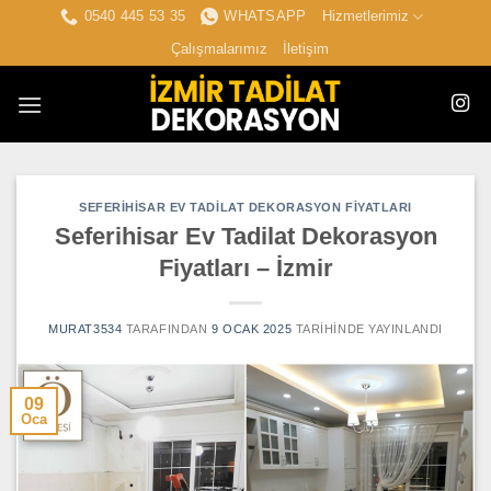
İçeriğe
0540 445 53 35
WHATSAPP
Hizmetlerimiz
atla
Çalışmalarımız
İletişim
SEFERIHISAR EV TADILAT DEKORASYON FIYATLARI
Seferihisar Ev Tadilat Dekorasyon
Fiyatları – İzmir
MURAT3534
TARAFINDAN
9 OCAK 2025
TARIHINDE YAYINLANDI
09
Oca