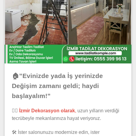
🏠”Evinizde yada İş yerinizde
Değişim zamanı geldi; haydi
başlayalım!”
👷‍♂️
İzmir Dekorasyon olarak
,
uzun yılların verdiği
tecrübeyle mekanlarınıza hayat veriyoruz.
🛠️ İster salonunuzu modernize edin, ister