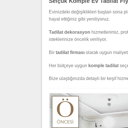
Selçuk Komple Ev Tadilat Fiy
Evinizdeki değişiklikleri baştan sona 
hayal ettiğiniz gibi yeniliyoruz.
Tadilat dekorasyon
hizmetlerimiz, pro
isteklerinize öncelik veriliyor.
Bir
tadilat firması
olarak uygun maliyetli,
Her bütçeye uygun
komple tadilat
seçe
Bize ulaştığınızda detaylı bir keşif hizmet