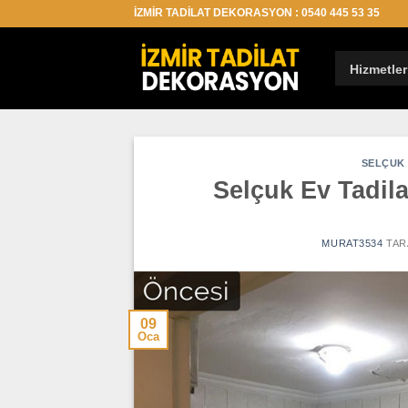
İçeriğe
İZMİR TADİLAT DEKORASYON : 0540 445 53 35
atla
Hizmetler
SELÇUK 
Selçuk Ev Tadila
MURAT3534
TAR
09
Oca