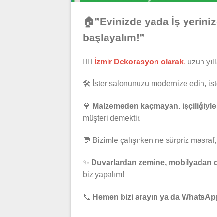
🏠”Evinizde yada İş yerini
başlayalım!”
👷‍♂️
İzmir Dekorasyon olarak
,
uzun yıll
🛠️ İster salonunuzu modernize edin, iste
💎
Malzemeden kaçmayan, işçiliğiyle 
müşteri demektir.
💬 Bizimle çalışırken ne sürpriz masraf, 
✨
Duvarlardan zemine, mobilyadan de
biz yapalım!
📞
Hemen bizi arayın ya da WhatsApp’t